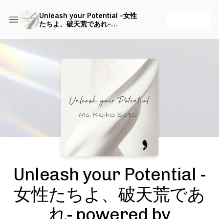
Unleash your Potential -女性
+ Follow
たちよ、破天荒であれ-
powered by SHeStands
Podcast Background Image
Unleash your Potential -
女性たちよ、破天荒であ
れ- powered by