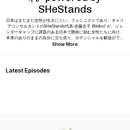
SHeStands
日本はまだまだ女性が生きにくい。フェミニストであり、キャリ
アコンサルタントのSHeStands代表 佐藤圭子 (Keiko) が、ジェ
ンダーギャップに課題のある日本で懸命に励む女性たちに向け、
本来のありのままの自分に立ち戻り、ポテンシャルを解放ができ
るよう、エンパワー＆インスパイアしていきます。同調圧力も人
Show More
目も気にせず、もっと自由に、もっと自分全開に、破天荒に人生
を謳歌しよう。Ladies, are you ready to be empowered?
*This is a bilingual (Japanese/English) podcast
Latest Episodes
See All Episodes